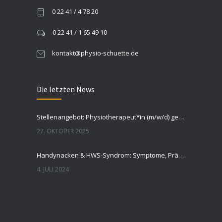
0 22 41 / 4 78 20
0 22 41 / 1 65 49 10
kontakt@physio-schuette.de
Die letzten News
Stellenangebot: Physiotherapeut*in (m/w/d) gesucht
27. OKTOBER 2025
Handynacken & HWS-Syndrom: Symptome, Prävention, Tipps
4. JULI 2024