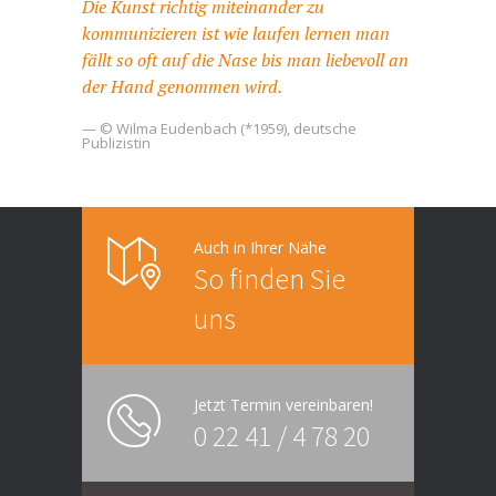
Die Kunst richtig miteinander zu
kommunizieren ist wie laufen lernen man
fällt so oft auf die Nase bis man liebevoll an
der Hand genommen wird.
— © Wilma Eudenbach (*1959), deutsche
Publizistin
Auch in Ihrer Nähe
So finden Sie
uns
Jetzt Termin vereinbaren!
0 22 41 / 4 78 20