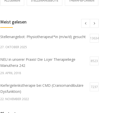
ALLGEMEIN
STELLENANGEBOTE
THERAPIEFORMEN
Meist gelesen
Stellenangebot: Physiotherapeut*in (m/w/d) gesucht
13634
27. OKTOBER 2025
NEU in unserer Praxis! Die Lojer Therapieliege
8523
Manuthera 242
29. APRIL 2018
Kiefergelenkstherapie bei CMD (Craniomandibuläre
7237
Dysfunktion)
22. NOVEMBER 2022
Was sind Faszien und wie trainiert man sie?
5992