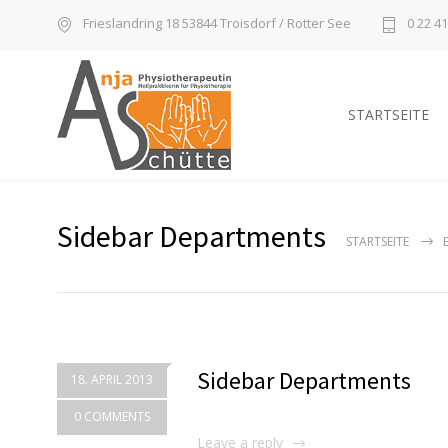
Frieslandring 18 53844 Troisdorf / Rotter See
0 22 41
STARTSEITE
Sidebar Departments
STARTSEITE
Sidebar Departments
18. APRIL 2013
0 COMMENTS
Leave a reply