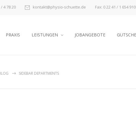
Fax: 0 22 41 / 1 654 910
 / 4 78 20
kontakt@physio-schuette.de
PRAXIS
LEISTUNGEN
JOBANGEBOTE
GUTSCHE
BLOG
SIDEBAR DEPARTMENTS