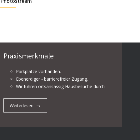
Photostream
15. SEPTEMBER 2023
Eintrag im Deutschen Hygiene Register unserer Praxis
4954
für Physiotherapie
27. JUNI 2021
Praxismerkmale
Beckenbodentraining für Frauen bei Schwangerschaft,
4894
Inkontinenz & Co.
Parkplätze vorhanden.
16. AUGUST 2022
Ebenerdiger - barrierefreier Zugang.
Wir führen ortsansässig Hausbesuche durch.
Handynacken & HWS-Syndrom: Symptome,
3308
Prävention, Tipps
Weiterlesen
4. JULI 2024