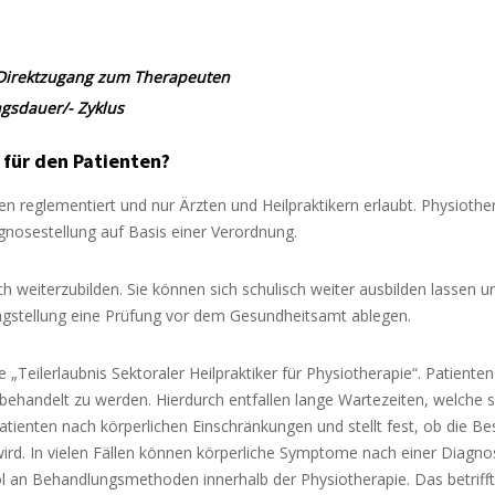
 Direktzugang zum Therapeuten
gsdauer/- Zyklus
 für den Patienten?
en reglementiert und nur Ärzten und Heilpraktikern erlaubt. Physioth
agnosestellung auf Basis einer Verordnung.
ch weiterzubilden. Sie können sich schulisch weiter ausbilden lassen
agstellung eine Prüfung vor dem Gesundheitsamt ablegen.
„Teilerlaubnis Sektoraler Heilpraktiker für Physiotherapie“. Patiente
 behandelt zu werden. Hierdurch entfallen lange Wartezeiten, welche 
 Patienten nach körperlichen Einschränkungen und stellt fest, ob die
wird. In vielen Fällen können körperliche Symptome nach einer Diagno
ool an Behandlungsmethoden innerhalb der Physiotherapie. Das betrif